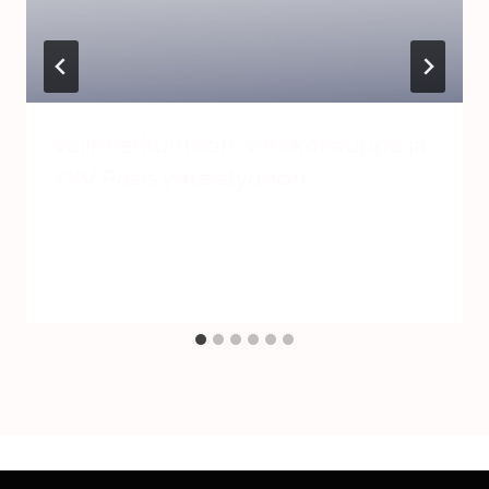
Välineetkuntoon-verkkokauppa ja
YKV Pesis yhteistyöhön
Tekijä
YKV-Pesis
27.3.2021