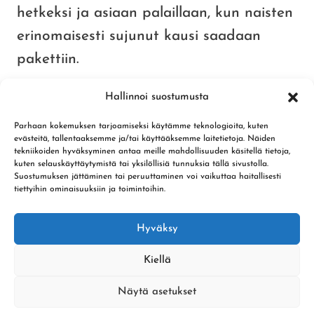
hetkeksi ja asiaan palaillaan, kun naisten
erinomaisesti sujunut kausi saadaan
pakettiin.
Hallinnoi suostumusta
Tulevina viikkoina haastammekin kaikki
kannustamaan YK-V:n naiset kohti
Parhaan kokemuksen tarjoamiseksi käytämme teknologioita, kuten
evästeitä, tallentaaksemme ja/tai käyttääksemme laitetietoja. Näiden
Suomensarjaa!
tekniikoiden hyväksyminen antaa meille mahdollisuuden käsitellä tietoja,
kuten selauskäyttäytymistä tai yksilöllisiä tunnuksia tällä sivustolla.
Suostumuksen jättäminen tai peruuttaminen voi vaikuttaa haitallisesti
tiettyihin ominaisuuksiin ja toimintoihin.
ARTIKKELIEN
EDELLINEN
SEURAAVA
Hyväksy
SELAUS
YKV Pesiksen
Naisten
Kiellä
kesän suurarvonta
runkosarja päätyi
käynnissä –
toiselle sijalle –
Näytä asetukset
Lisätietoja tästä!
Finaalissa