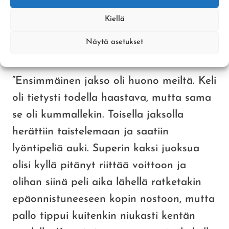
LaVelta ensimmäinen ja kolmas pari
Kiellä
onnistuivat, joten pitkän väännön jälkeen
Näytä asetukset
voitto jäi Lappajärvelle.
”Ensimmäinen jakso oli huono meiltä. Keli
oli tietysti todella haastava, mutta sama
se oli kummallekin. Toisella jaksolla
herättiin taistelemaan ja saatiin
lyöntipeliä auki. Superin kaksi juoksua
olisi kyllä pitänyt riittää voittoon ja
olihan siinä peli aika lähellä ratketakin
epäonnistuneeseen kopin nostoon, mutta
pallo tippui kuitenkin niukasti kentän