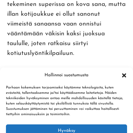
tekeminen superissa on kova sana, mutta
illan kotijoukkue ei ollut sanonut
viimeistä sanaansa vaan onnistui
vääntämään väkisin kaksi juoksua
taululle, joten ratkaisu siirtyi
kotiutuslyöntikilpailuun.
Kotiutuslyöntikisassa Kilpa-Veljet
Hallinnoi suostumusta
pääsivät ensin lyömään. Kotiutukset
Parhaan kokemuksen tarjoamiseksi käytämme teknologioita, kuten
takkusivat pahasti ja kelinkin johdosta
evästeitä, tallentaaksemme ja/tai käyttääksemme laitetietoja. Näiden
tekniikoiden hyväksyminen antaa meille mahdollisuuden käsitellä tietoja,
erittäin tippuvan näköisetkin lyönnit
kuten selauskäyttäytymistä tai yksilöllisiä tunnuksia tällä sivustolla.
Suostumuksen jättäminen tai peruuttaminen voi vaikuttaa haitallisesti
kantoivat kuitenkin kopeiksi. Ainoa
tiettyihin ominaisuuksiin ja toimintoihin.
onnistuja ”kotarissa” oli
Sami Kauti
joka
löi
Jari Kujanpään
kotipesän turviin.
Hyväksy