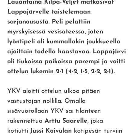
Lauantaina Kilpa-Veljet matkasivat
Lappajärvelle taistelemaan
sarjanoususta. Peli pelattiin
myrskyisessä vesisateessa, joten
lyöntipeli oli kummallakin joukkueella
ajoittain todella haastavaa. Lappajärvi
oli tiukoissa paikoissa parempi ja voitti
ottelun lukemin 2-1 (4-2, 1-5, 2-2, 2-1).
YKV aloitti ottelun ulkoa pitäen
vastustajan nollilla. Omalla
sisävuorollaan YKV sai tilanteen
rakennettua
Arttu Saarelle
, joka
kotiutti
Jussi Koivulan
kotipesän turviin