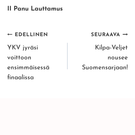
II Panu Lauttamus
ARTIKKELIEN
EDELLINEN
SEURAAVA
SELAUS
YKV jyräsi
Kilpa-Veljet
voittoon
nousee
ensimmäisessä
Suomensarjaan!
finaalissa
SAMANKALTAISET