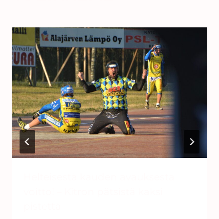
ARTIKKELIT
Helteisestä kauden avauksesta
voitto! – Kitron pätsistä kaksi
pistettä