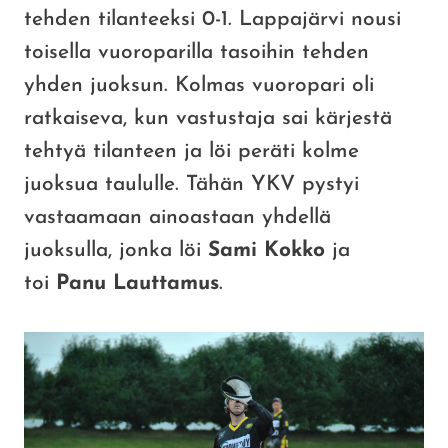
tehden tilanteeksi 0-1. Lappajärvi nousi
toisella vuoroparilla tasoihin tehden
yhden juoksun. Kolmas vuoropari oli
ratkaiseva, kun vastustaja sai kärjestä
tehtyä tilanteen ja löi peräti kolme
juoksua taululle. Tähän YKV pystyi
vastaamaan ainoastaan yhdellä
juoksulla, jonka löi
Sami Kokko
ja
toi
Panu Lauttamus
.