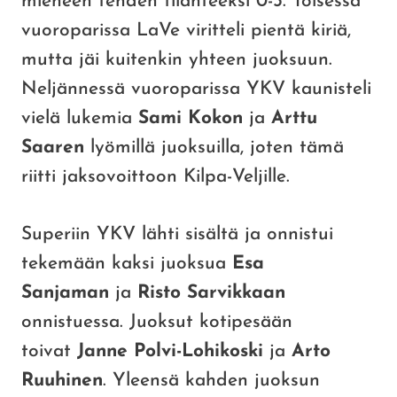
mieheen tehden tilanteeksi 0-3. Toisessa
vuoroparissa LaVe viritteli pientä kiriä,
mutta jäi kuitenkin yhteen juoksuun.
Neljännessä vuoroparissa YKV kaunisteli
vielä lukemia
Sami Kokon
ja
Arttu
Saaren
lyömillä juoksuilla, joten tämä
riitti jaksovoittoon Kilpa-Veljille.
Superiin YKV lähti sisältä ja onnistui
tekemään kaksi juoksua
Esa
Sanjaman
ja
Risto Sarvikkaan
onnistuessa. Juoksut kotipesään
toivat
Janne Polvi-Lohikoski
ja
Arto
Ruuhinen
. Yleensä kahden juoksun