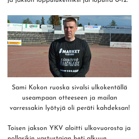
ja jakson loppulukemiksi jäi lopulta 0-12.
Sami Kokon ruoska sivalsi ulkokentällä
useampaan otteeseen ja mailan
varressakin lyötyjä oli peräti kahdeksan!
Toisen jakson YKV aloitti ulkovuorosta ja
nollasikin vastustajan heti alkuun