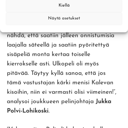
Kiellä
”Jatkettiin täysin siitä, mihin Härmässä
jäätiin. Sisäpelissä, joka jätkä tietää
Näytä asetukset
roolinsa ja hoitaa sen nöyrästi. Mahtava
nähdä, että saatiin jälleen onnistumisia
laajalla säteellä ja saatiin pyöritettyä
sisäpeliä monta kertaa toiselle
kierrokselle asti. Ulkopeli oli myös
pitävää. Täytyy kyllä sanoa, että jos
tämä vastustajan kärki menisi Kalevan
kisoihin, niin ei varmasti olisi viimeinen!”,
analysoi joukkueen pelinjohtaja
Jukka
Polvi-Lohikoski
.