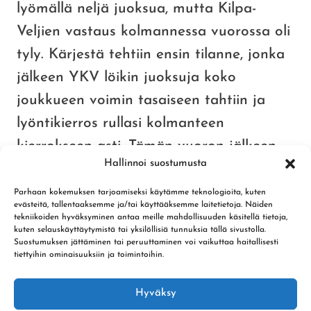
lyömällä neljä juoksua, mutta Kilpa-
Veljien vastaus kolmannessa vuorossa oli
tyly. Kärjestä tehtiin ensin tilanne, jonka
jälkeen YKV löikin juoksuja koko
joukkueen voimin tasaiseen tahtiin ja
lyöntikierros rullasi kolmanteen
kierrokseen asti. Tämän vuoron jälkeen
Hallinnoi suostumusta
vierasjoukkueen juoksusarakkeessa oli
peräti 17 juoksua. Pirkat tulivat vielä
Parhaan kokemuksen tarjoamiseksi käytämme teknologioita, kuten
evästeitä, tallentaaksemme ja/tai käyttääksemme laitetietoja. Näiden
kertaalleen sisälle tehden yhden pinnan,
tekniikoiden hyväksyminen antaa meille mahdollisuuden käsitellä tietoja,
kuten selauskäyttäytymistä tai yksilöllisiä tunnuksia tällä sivustolla.
joten viimeistä sisävuoroa ei Kilpa-Veljien
Suostumuksen jättäminen tai peruuttaminen voi vaikuttaa haitallisesti
tiettyihin ominaisuuksiin ja toimintoihin.
enää käyttää tarvinnut. Jakso YKV:lle 5-
17.
Hyväksy