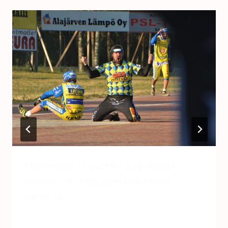
Helteisestä kauden avauksesta
voitto! – Kitron pätsistä kaksi
pistettä
Tekijä
YKV-Pesis
26.6.2020