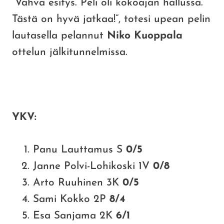
”Vahva esitys. Peli oli kokoajan hallussa.
Tästä on hyvä jatkaa!”, totesi upean pelin
lautasella pelannut
Niko Kuoppala
ottelun jälkitunnelmissa.
YKV:
Panu Lauttamus S
0
/5
Janne Polvi-Lohikoski 1V
0
/8
Arto Ruuhinen 3K
0
/5
Sami Kokko 2P
8
/4
Esa Sanjama 2K
6/1