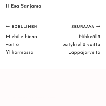
II Esa Sanjama
ARTIKKELIEN
EDELLINEN
SEURAAVA
SELAUS
Miehille hieno
Nihkeällä
voitto
esityksellä voitto
Ylihärmässä
Lappajärveltä
SAMANKALTAISET
ARTIKKELIT