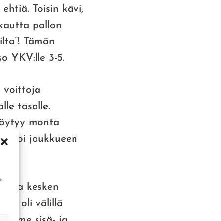
ehtiä. Toisin kävi,
autta pallon
ilta”! Tämän
o YKV:lle 3-5.
 voittoja
le tasolle.
 löytyy monta
mentoi joukkueen
n
ä
emassa kesken
sa oli välillä
uin me sisä- ja