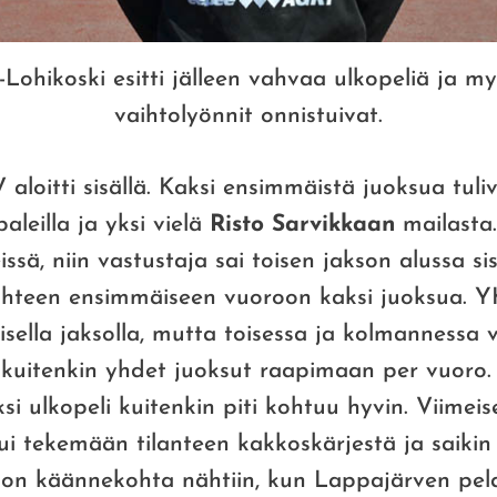
-Lohikoski esitti jälleen vahvaa ulkopeliä ja m
vaihtolyönnit onnistuivat.
aloitti sisällä. Kaksi ensimmäistä juoksua tuli
aleilla ja yksi vielä
Risto Sarvikkaan
mailasta
ssä, niin vastustaja sai toisen jakson alussa s
kahteen ensimmäiseen vuoroon kaksi juoksua. YK
isella jaksolla, mutta toisessa ja kolmannessa 
t kuitenkin yhdet juoksut raapimaan per vuoro. 
ksi ulkopeli kuitenkin piti kohtuu hyvin. Viimei
ui tekemään tilanteen kakkoskärjestä ja saiki
kson käännekohta nähtiin, kun Lappajärven pela