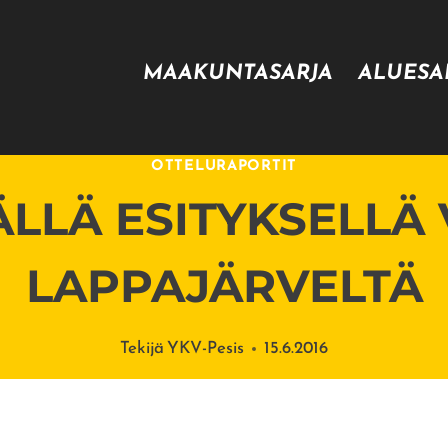
MAAKUNTASARJA
ALUESA
OTTELURAPORTIT
LLÄ ESITYKSELLÄ
LAPPAJÄRVELTÄ
Tekijä
YKV-Pesis
15.6.2016