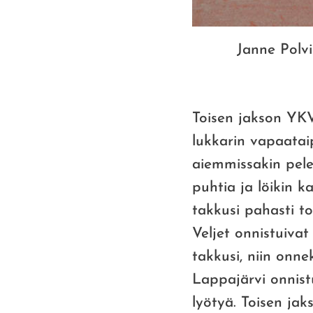
Janne Polvi
Toisen jakson YKV 
lukkarin vapaataip
aiemmissakin pelei
puhtia ja löikin 
takkusi pahasti to
Veljet onnistuiva
takkusi, niin onne
Lappajärvi onnist
lyötyä. Toisen ja