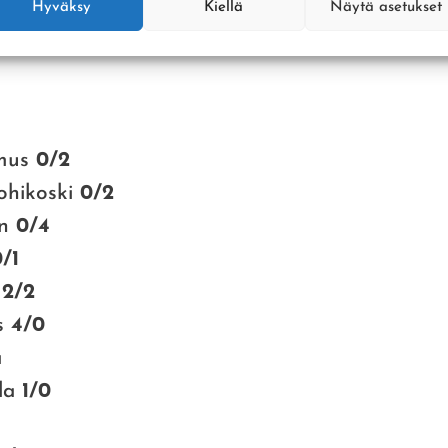
Hyväksy
Kiellä
Näytä asetukset
tesi ykköspalkittu
Janne Polvi-Lohikoski
.
amus
0/2
ohikoski
0/2
en
0/4
/1
a
2/2
as
4/0
ä
la
1/0