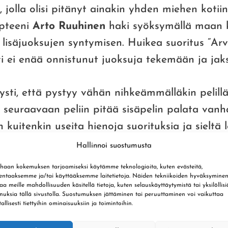
, jolla olisi pitänyt ainakin yhden miehen kotiin 
pteeni
Arto Ruuhinen
haki syöksymällä maan k
 lisäjuoksujen syntymisen. Huikea suoritus ”Arv
i ei enää onnistunut juoksuja tekemään ja jaks
ysti, että pystyy vähän nihkeämmälläkin pelillä
seuraavaan peliin pitää sisäpelin palata vanhal
n kuitenkin useita hienoja suorituksia ja sieltä
ntaina ollaan varmasti terävämpiä vielä!”, kom
Hallinnoi suostumusta
ja
Janne Ritari
.
haan kokemuksen tarjoamiseksi käytämme teknologioita, kuten evästeitä,
lentaaksemme ja/tai käyttääksemme laitetietoja. Näiden tekniikoiden hyväksymine
aa meille mahdollisuuden käsitellä tietoja, kuten selauskäyttäytymistä tai yksilöllisi
kuitenkin, vaikka ykköspelinjohtaja oli lomail
nuksia tällä sivustolla. Suostumuksen jättäminen tai peruuttaminen voi vaikuttaa
tallisesti tiettyihin ominaisuuksiin ja toimintoihin.
lkopeli oli edelleen vahvaa, mutta mailanvarres
sella jaksolla ei kentällä tehnyt muut paloja, k