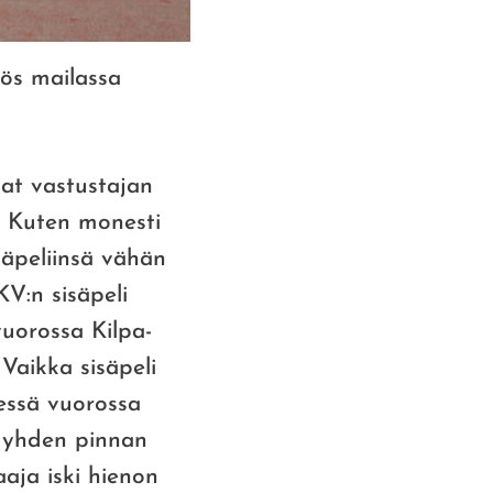
yös mailassa
vat vastustajan
. Kuten monesti
isäpeliinsä vähän
V:n sisäpeli
vuorossa Kilpa-
Vaikka sisäpeli
sessä vuorossa
n yhden pinnan
aja iski hienon