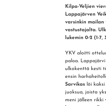
Kilpa-Veljien vier
Lappajärven Veikk
varsinkin mailan 
vastustajalta. Ul
lukemin 0-2 (1-7, 3
YKV aloitti ottelu
paloa. Lappajärvi 
ulkokenttä kesti 
ensin harhaheitoll
Sarvikas
löi kaksi
juoksua, joista yk
meni jälleen rikki