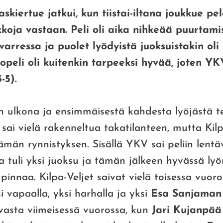
askiertue jatkui, kun tiistai-iltana joukkue pel
oja vastaan. Peli oli aika nihkeää puurtamis
varressa ja puolet lyödyistä juoksuistakin oli 
kopeli oli kuitenkin tarpeeksi hyvää, joten
YKV 
-5).
n ulkona ja ensimmäisestä kahdesta lyöjästä te
sai vielä rakenneltua takatilanteen, mutta Kilp
tämän rynnistyksen. Sisällä YKV sai peliin lent
a tuli yksi juoksu ja tämän jälkeen hyvässä lyö
 pinnaa. Kilpa-Veljet saivat vielä toisessa vuor
si vapaalla, yksi harhalla ja yksi
Esa Sanjaman
 vasta viimeisessä vuorossa, kun
Jari Kujanpää