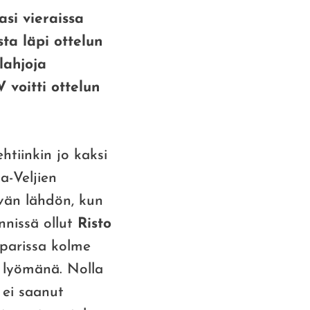
asi vieraissa
ta läpi ottelun
lahjoja
voitti ottelun
htiinkin jo kaksi
a-Veljien
ävän lähdön, kun
nnissä ollut
Risto
oparissa kolme
lyömänä. Nolla
ei saanut