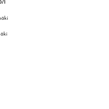
0/1
mäki
äki