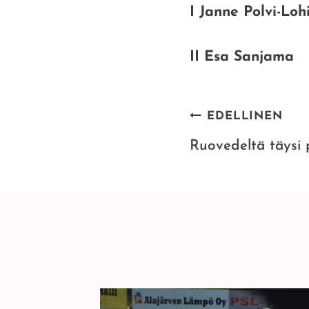
I Janne Polvi-Loh
II Esa Sanjama
ARTIKKEL
EDELLINEN
SELAUS
Ruovedeltä täysi 
SAMANKALTAISE