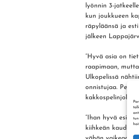
lyönnin 3-jatkeelle
kun joukkueen ka
räpyläänsä ja esti
jälkeen Lappajärv
”Hyvä asia on tiet
raapimaan, mutta 
Ulkopelissä nähtii
onnistujaa. Perja
kakkospelinjohta
Par
tal
ant
”Ihan hyvä esitys 
tun
hai
kiihkeän kauden. U
vähän vaikeaa. Toi