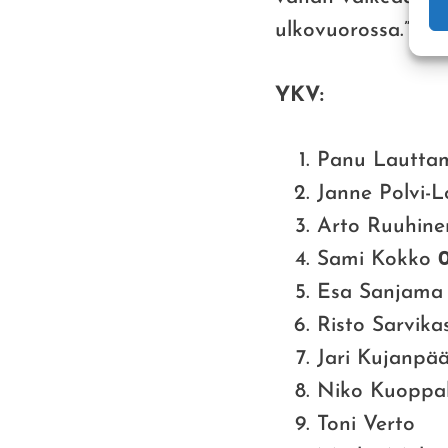
ulkovuorossa.”, to
YKV:
Panu Lautt
Janne Polvi-L
Arto Ruuhin
Sami Kokko
0
Esa Sanjam
Risto Sarvik
Jari Kujanpä
Niko Kuoppa
Toni Verto