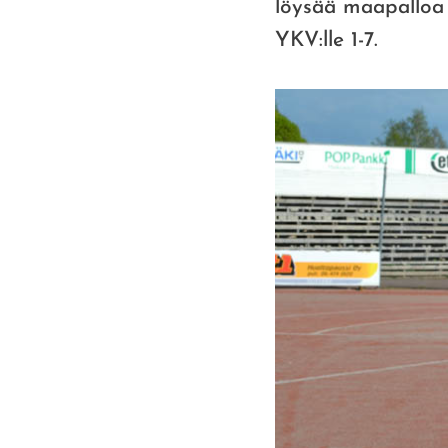
löysää maapalloa k
YKV:lle 1-7.