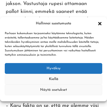
jakson. Vastustaja rupesi ottamaan
pallot kiinni, emmekä saaneet enää
mitään ilmaiseksi. Lyöntiratkaisut olivat
Hallinnoi suostumusta
koko ajan jotain aivan muuta, mitä
Parhaan kokemuksen tarjoamiseksi käytämme teknologioita, kuten
olimme sopineet, harmittelee
evästeitä, tallentaaksemme ja/tai käyttääksemme laitetietoja. Näiden
tekniikoiden hyväksyminen antaa meille mahdollisuuden käsitellä tietoja,
joukkueenjohtaja
Janne Ritari
.
kuten selauskäyttäytymistä tai yksilöllisiä tunnuksia tällä sivustolla.
Suostumuksen jättäminen tai peruuttaminen voi vaikuttaa haitallisesti
tiettyihin ominaisuuksiin ja toimintoihin.
Supervuoroon lähdettiin jälleen voitto
mielessä, mutta kuten aiemminkin tällä
Hyväksy
kaudella – ei Kilpa-Veljet onnistunut
Kiellä
kääntämään kurssiaan. Supervuoro meni
seinäjokelaisille lukemin 0-2.
Näytä asetukset
– Karu fakta on se, että me olemme viisi