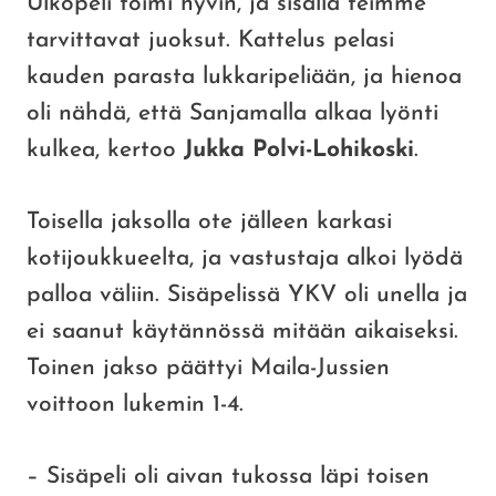
Ulkopeli toimi hyvin, ja sisällä teimme
tarvittavat juoksut. Kattelus pelasi
kauden parasta lukkaripeliään, ja hienoa
oli nähdä, että Sanjamalla alkaa lyönti
kulkea, kertoo
Jukka Polvi-Lohikoski
.
Toisella jaksolla ote jälleen karkasi
kotijoukkueelta, ja vastustaja alkoi lyödä
palloa väliin. Sisäpelissä YKV oli unella ja
ei saanut käytännössä mitään aikaiseksi.
Toinen jakso päättyi Maila-Jussien
voittoon lukemin 1-4.
– Sisäpeli oli aivan tukossa läpi toisen