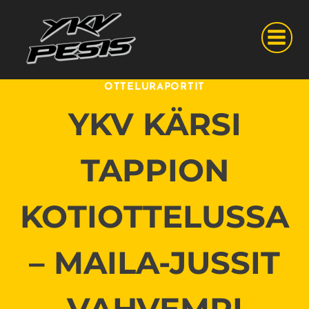
Siirry
sisältöön
OTTELURAPORTIT
YKV KÄRSI
TAPPION
KOTIOTTELUSSA
– MAILA-JUSSIT
VAHVEMPI