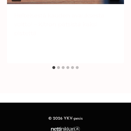
Helteisestä kauden avauksesta
voitto! – Kitron pätsistä kaksi
pistettä
Tekijä
YKV-Pesis
26.6.2020
© 2026 YKV-pesis