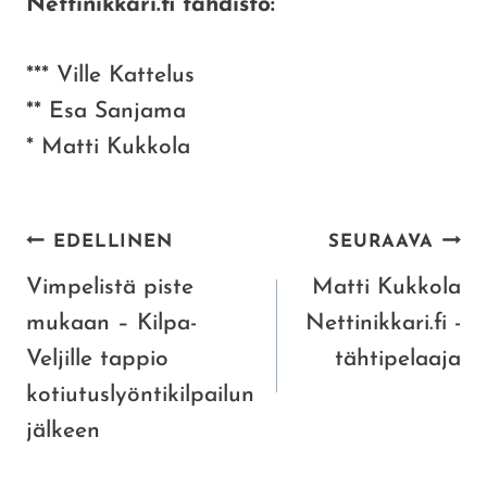
Nettinikkari.fi tähdistö:
*** Ville Kattelus
** Esa Sanjama
* Matti Kukkola
ARTIKKELIEN
EDELLINEN
SEURAAVA
SELAUS
Vimpelistä piste
Matti Kukkola
mukaan – Kilpa-
Nettinikkari.fi -
Veljille tappio
tähtipelaaja
kotiutuslyöntikilpailun
jälkeen